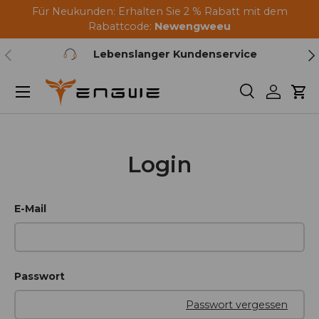
Für Neukunden: Erhalten Sie 2 % Rabatt mit dem
Zum Inhalt springen
Rabattcode:
Newengweeu
Vorherige
We
Lebenslanger Kundenservice
Menü
Suchen
Einlogg
Wa
Login
E-Mail
Passwort
Passwort vergessen