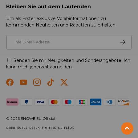
Bleiben Sie auf dem Laufenden
Um als Erster exklusive Vorabinformationen zu
kommenden Neuheiten und Rabatten zu erhalten.
E-Mail
Abonnie
Senden Sie mir Neuigkeiten und Sonderangebote. Ich
kann mich jederzeit abmelden.
Facebook
YouTube
Instagram
TikTok
Twitter
Akzeptierte Zahlungsmethoden
© 2026
ENGWE EU Official
Global
|
EU
|
US
|
DE
|
UK
|
FR
|
IT
|
ES
|
NL
|
PL
|
DK